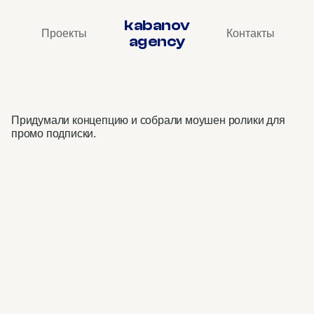
kabanov
Проекты
Контакты
agency
VK
•
OLV
ролик
для
VK
Combo
Придумали концепцию и собрали моушен ролики для 
промо подписки.