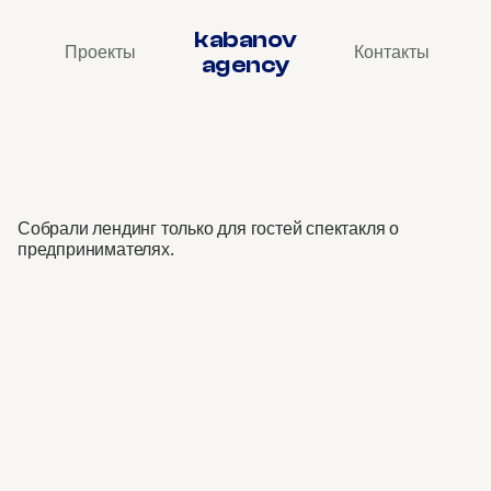
kabanov
Проекты
Контакты
agency
Яндекс
Люди
в
бизнесе
•
лендинг
Собрали лендинг только для гостей спектакля о 
предпринимателях.