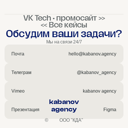
VK Tech • промосайт >>
<< Все кейсы
Обсудим ваши задачи?
Мы на связи 24/7
Почта
hello@kabanov.agency
Телеграм
@kabanov_agency
Vimeo
kabanov agency
kabanov
agency
Презентация
Figma
©
ООО "КДА"